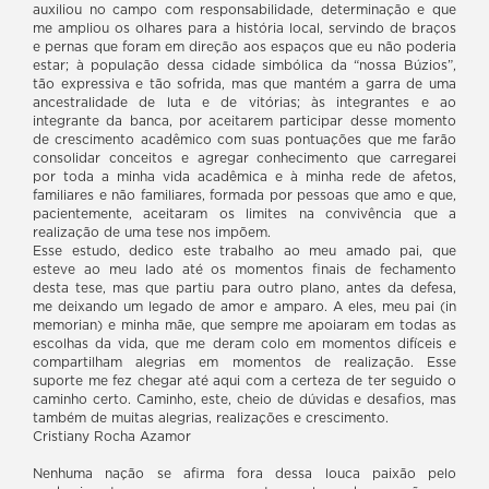
auxiliou no campo com responsabilidade, determinação e que
me ampliou os olhares para a história local, servindo de braços
e pernas que foram em direção aos espaços que eu não poderia
estar; à população dessa cidade simbólica da “nossa Búzios”,
tão expressiva e tão sofrida, mas que mantém a garra de uma
ancestralidade de luta e de vitórias; às integrantes e ao
integrante da banca, por aceitarem participar desse momento
de crescimento acadêmico com suas pontuações que me farão
consolidar conceitos e agregar conhecimento que carregarei
por toda a minha vida acadêmica e à minha rede de afetos,
familiares e não familiares, formada por pessoas que amo e que,
pacientemente, aceitaram os limites na convivência que a
realização de uma tese nos impõem.
Esse estudo, dedico este trabalho ao meu amado pai, que
esteve ao meu lado até os momentos finais de fechamento
desta tese, mas que partiu para outro plano, antes da defesa,
me deixando um legado de amor e amparo. A eles, meu pai (in
memorian) e minha mãe, que sempre me apoiaram em todas as
escolhas da vida, que me deram colo em momentos difíceis e
compartilham alegrias em momentos de realização. Esse
suporte me fez chegar até aqui com a certeza de ter seguido o
caminho certo. Caminho, este, cheio de dúvidas e desafios, mas
também de muitas alegrias, realizações e crescimento.
Cristiany Rocha Azamor
Nenhuma nação se afirma fora dessa louca paixão pelo