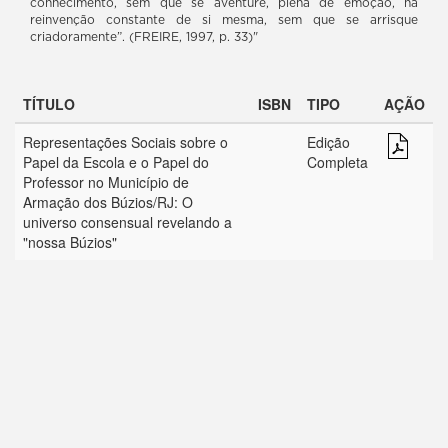
conhecimento, sem que se aventure, plena de emoção, na
reinvenção constante de si mesma, sem que se arrisque
criadoramente”. (FREIRE, 1997, p. 33)"
TÍTULO
ISBN
TIPO
AÇÃO
Representações Sociais sobre o
Edição
Papel da Escola e o Papel do
Completa
Professor no Município de
Armação dos Búzios/RJ: O
universo consensual revelando a
"nossa Búzios"