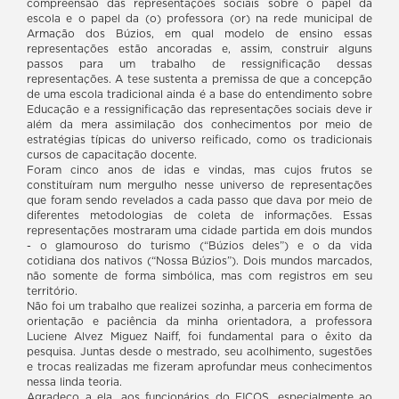
compreensão das representações sociais sobre o papel da
escola e o papel da (o) professora (or) na rede municipal de
Armação dos Búzios, em qual modelo de ensino essas
representações estão ancoradas e, assim, construir alguns
passos para um trabalho de ressignificação dessas
representações. A tese sustenta a premissa de que a concepção
de uma escola tradicional ainda é a base do entendimento sobre
Educação e a ressignificação das representações sociais deve ir
além da mera assimilação dos conhecimentos por meio de
estratégias típicas do universo reificado, como os tradicionais
cursos de capacitação docente.
Foram cinco anos de idas e vindas, mas cujos frutos se
constituíram num mergulho nesse universo de representações
que foram sendo revelados a cada passo que dava por meio de
diferentes metodologias de coleta de informações. Essas
representações mostraram uma cidade partida em dois mundos
- o glamouroso do turismo (“Búzios deles”) e o da vida
cotidiana dos nativos (“Nossa Búzios”). Dois mundos marcados,
não somente de forma simbólica, mas com registros em seu
território.
Não foi um trabalho que realizei sozinha, a parceria em forma de
orientação e paciência da minha orientadora, a professora
Luciene Alvez Miguez Naiff, foi fundamental para o êxito da
pesquisa. Juntas desde o mestrado, seu acolhimento, sugestões
e trocas realizadas me fizeram aprofundar meus conhecimentos
nessa linda teoria.
Agradeço a ela, aos funcionários do EICOS, especialmente ao