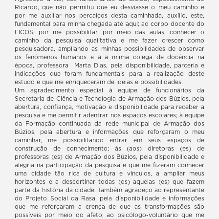
Ricardo, que não permitiu que eu desviasse o meu caminho e
por me auxiliar nos percalços desta caminhada, auxílio, este,
fundamental para minha chegada até aqui; ao corpo docente do
EICOS, por me possibilitar, por meio das aulas, conhecer o
caminho da pesquisa qualitativa e me fazer crescer como
pesquisadora, ampliando as minhas possibilidades de observar
os fenômenos humanos e à à minha colega de docência na
época, professora Marta Dias, pela disponibilidade, parceria e
indicações que foram fundamentais para a realização deste
estudo e que me enriqueceram de ideias e possibilidades.
Um agradecimento especial à equipe de funcionários da
Secretaria de Ciência e Tecnologia de Armação dos Búzios, pela
abertura, confiança, motivação e disponibilidade para receber a
pesquisa e me permitir adentrar nos espaços escolares; à equipe
da Formação continuada da rede municipal de Armação dos
Búzios, pela abertura e informações que reforçaram o meu
caminhar, me possibilitando entrar em seus espaços de
construção de conhecimento; às (aos) diretoras (es) de
professoras (es) de Armação dos Búzios, pela disponibilidade e
alegria na participação da pesquisa e que me fizeram conhecer
uma cidade tão rica de cultura e vínculos, a ampliar meus
horizontes e a descortinar todas (os) aquelas (es) que fazem
parte da história da cidade. Também agradeço ao representante
do Projeto Social da Rasa, pela disponibilidade e informações
que me reforçaram a crença de que as transformações são
possíveis por meio do afeto; ao psicólogo-voluntário que me