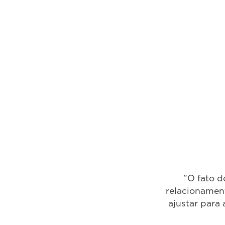
. ter toda uma estrutura de
feso tem o maior carinho em se
 Ter um centro de formação na
rescimento."