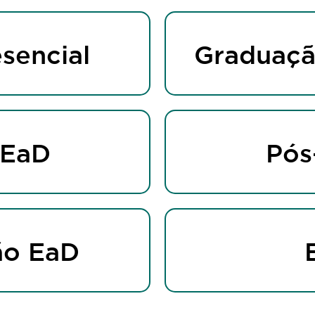
sencial
Graduaçã
 EaD
Pós
ão EaD