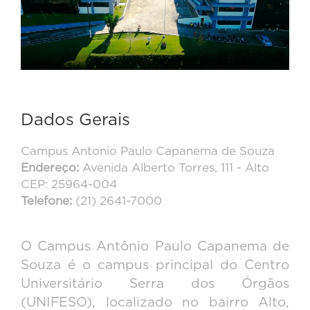
Dados Gerais
Campus Antonio Paulo Capanema de Souza
Endereço:
Avenida Alberto Torres, 111 - Alto
CEP: 25964-004
Telefone:
(21) 2641-7000
O Campus Antônio Paulo Capanema de
Souza é o campus principal do Centro
Universitário Serra dos Órgãos
(UNIFESO), localizado no bairro Alto,