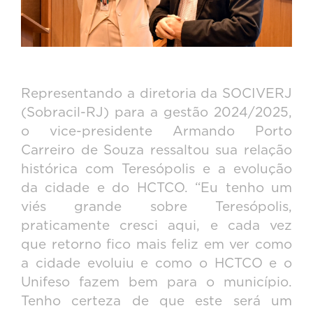
Representando a diretoria da SOCIVERJ
(Sobracil-RJ) para a gestão 2024/2025,
o vice-presidente Armando Porto
Carreiro de Souza ressaltou sua relação
histórica com Teresópolis e a evolução
da cidade e do HCTCO. “Eu tenho um
viés grande sobre Teresópolis,
praticamente cresci aqui, e cada vez
que retorno fico mais feliz em ver como
a cidade evoluiu e como o HCTCO e o
Unifeso fazem bem para o município.
Tenho certeza de que este será um