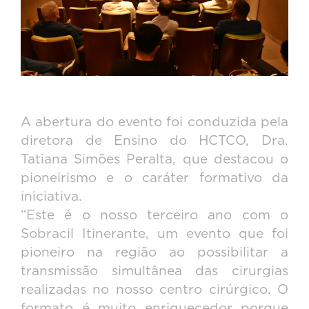
A abertura do evento foi conduzida pela
diretora de Ensino do HCTCO, Dra.
Tatiana Simões Peralta, que destacou o
pioneirismo e o caráter formativo da
iniciativa.
“Este é o nosso terceiro ano com o
Sobracil Itinerante, um evento que foi
pioneiro na região ao possibilitar a
transmissão simultânea das cirurgias
realizadas no nosso centro cirúrgico. O
formato é muito enriquecedor porque