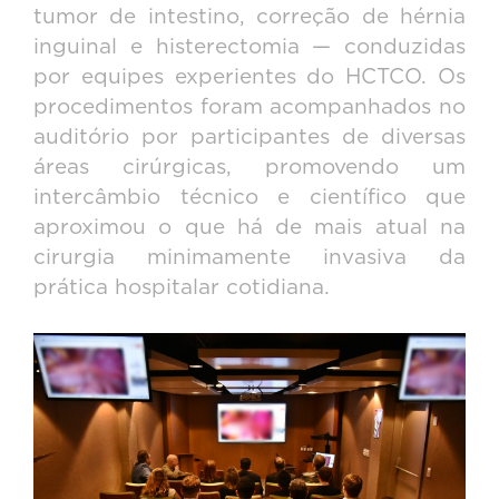
tumor de intestino, correção de hérnia
inguinal e histerectomia — conduzidas
por equipes experientes do HCTCO. Os
procedimentos foram acompanhados no
auditório por participantes de diversas
áreas cirúrgicas, promovendo um
intercâmbio técnico e científico que
aproximou o que há de mais atual na
cirurgia minimamente invasiva da
prática hospitalar cotidiana.