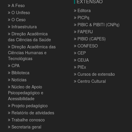
EXTENSÃO
A Feso
Editora
O Unifeso
PICPq
O Ceso
PIBIC & PIBITI (CNPq)
Infraestrutura
FAPERJ
Direção Acadêmica
PIBID (CAPES)
das Ciências da Saúde
CONFESO
Direção Acadêmica das
Ciências Humanas e
CEP
Tecnológicas
CEUA
CPA
PIEx
Biblioteca
Cursos de extensão
Notícias
Centro Cultural
Núcleo de Apoio
Psicopedagógico e
Acessibilidade
Projeto pedagógico
Relatório de atividades
Trabalhe conosco
Secretaria geral