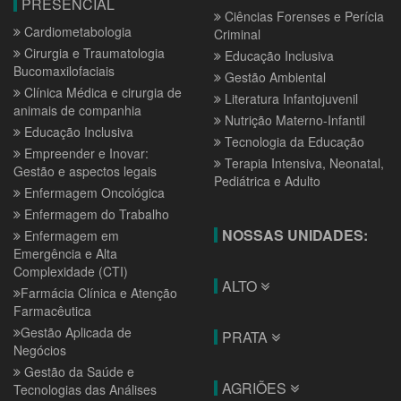
PRESENCIAL
Ciências Forenses e Perícia
Cardiometabologia
Criminal
Cirurgia e Traumatologia
Educação Inclusiva
Bucomaxilofaciais
Gestão Ambiental
Clínica Médica e cirurgia de
Literatura Infantojuvenil
animais de companhia
Nutrição Materno-Infantil
Educação Inclusiva
Tecnologia da Educação
Empreender e Inovar:
Terapia Intensiva, Neonatal,
Gestão e aspectos legais
Pediátrica e Adulto
Enfermagem Oncológica
Enfermagem do Trabalho
NOSSAS UNIDADES:
Enfermagem em
Emergência e Alta
Complexidade (CTI)
ALTO
Farmácia Clínica e Atenção
Farmacêutica
Gestão Aplicada de
PRATA
Negócios
Gestão da Saúde e
AGRIÕES
Tecnologias das Análises