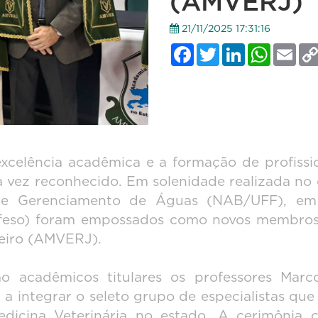
(AMVERJ)
21/11/2025 17:31:16
Facebook
Twitter
LinkedIn
WhatsApp
Emai
celência acadêmica e a formação de profission
a vez reconhecido. Em solenidade realizada no
e Gerenciamento de Águas (NAB/UFF), em N
nifeso) foram empossados como novos membros
neiro (AMVERJ).
o acadêmicos titulares os professores Marc
 a integrar o seleto grupo de especialistas qu
 Medicina Veterinária no estado. A cerimônia