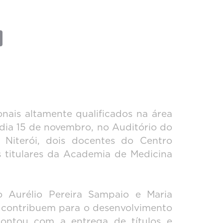
l
Copy
Link
ais altamente qualificados na área
 dia 15 de novembro, no Auditório do
iterói, dois docentes do Centro
 titulares da Academia de Medicina
o Aurélio Pereira Sampaio e Maria
e contribuem para o desenvolvimento
 contou com a entrega de títulos e