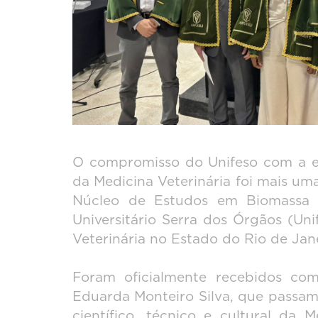
O compromisso do Unifeso com a ex
da Medicina Veterinária foi mais um
Núcleo de Estudos em Biomassa 
Universitário Serra dos Órgãos (U
Veterinária no Estado do Rio de Ja
Foram oficialmente recebidos com
Eduarda Monteiro Silva, que passam
científico, técnico e cultural da