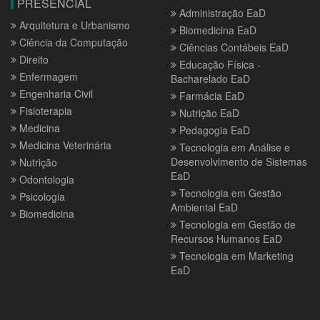
PRESENCIAL
Administração EaD
Arquitetura e Urbanismo
Biomedicina EaD
Ciência da Computação
Ciências Contábeis EaD
Direito
Educação Física -
Enfermagem
Bacharelado EaD
Engenharia Civil
Farmácia EaD
Fisioterapia
Nutrição EaD
Medicina
Pedagogia EaD
Medicina Veterinária
Tecnologia em Análise e
Desenvolvimento de Sistemas
Nutrição
EaD
Odontologia
Tecnologia em Gestão
Psicologia
Ambiental EaD
Biomedicina
Tecnologia em Gestão de
Recursos Humanos EaD
Tecnologia em Marketing
EaD